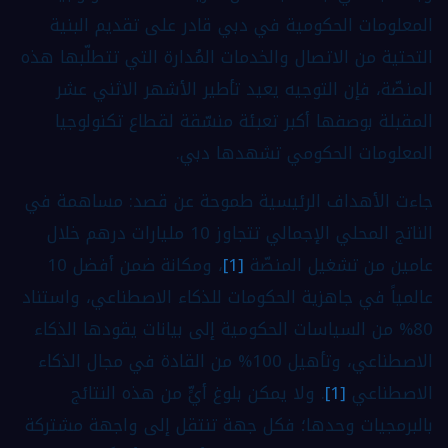
المعلومات الحكومية في دبي
قادر على تقديم البنية
التحتية من الاتصال والخدمات المُدارة التي تتطلّبها هذه
المنصّة، فإن التوجيه يعيد تأطير الأشهر الاثني عشر
المقبلة بوصفها أكبر تعبئة منسّقة لقطاع تكنولوجيا
المعلومات الحكومي تشهدها دبي.
جاءت الأهداف الرئيسية طموحة عن قصد: مساهمة في
الناتج المحلي الإجمالي تتجاوز
10 مليارات درهم خلال
عامين
من تشغيل المنصّة
[1]
، ومكانة ضمن
أفضل 10
عالمياً في جاهزية الحكومات للذكاء الاصطناعي
، واستناد
80% من السياسات الحكومية
إلى بيانات يقودها الذكاء
الاصطناعي، و
تأهيل 100% من القادة
في مجال الذكاء
الاصطناعي
[1]
. ولا يمكن بلوغ أيٍّ من هذه النتائج
بالبرمجيات وحدها؛ فكل جهة تنتقل إلى واجهة مشتركة