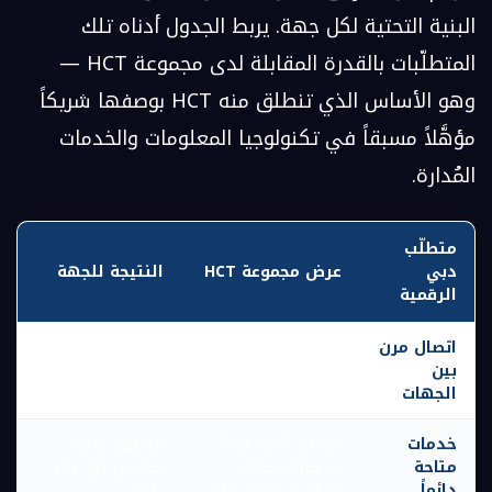
البنية التحتية لكل جهة. يربط الجدول أدناه تلك
المتطلّبات بالقدرة المقابلة لدى مجموعة HCT —
وهو الأساس الذي تنطلق منه HCT بوصفها شريكاً
مؤهَّلاً مسبقاً في تكنولوجيا المعلومات والخدمات
المُدارة.
متطلّب
دبي
عرض مجموعة HCT
النتيجة للجهة
الرقمية
اتصال مرن
روابط دائمة مع
SD-WAN مُدار عبر
بين
طبقة البيانات
MPLS / ألياف / 5G
الجهات
الموحّدة
خدمات
خدمات مُدارة 24×7
مستوى خدمة
متاحة
— مركز عمليات
حكومي دون بناء
دائماً
ومراقبة ودورة حياة
داخلي