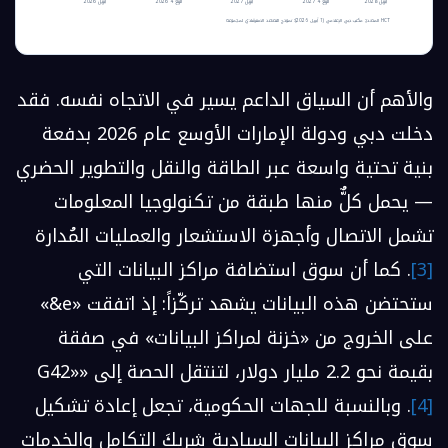
أبريل 2028
الربع 4 2027
أبريل 2027
الربع 4 2026
أبريل 2026
المصدر: مكتب دبي الإعلامي (1 أبريل 2026)؛ نموذج التصاعد الاسترشادي لمجموعة HCT
والأهم أن السياق الداعم يسير في الاتجاه نفسه. فقد
دخلت دبي ودولة الإمارات الأوسع عام 2026 بدفعة
بنية تحتية واسعة عبر الطاقة والنقل والتطوير الحضري
— يحمل كلٌّ منها طبقة من تكنولوجيا المعلومات
تشمل الاتصال وأجهزة الاستشعار والعمليات المُدارة
[3]
. كما أن سوق استضافة مراكز البيانات التي
ستحتضن هذه البيانات يشهد تركّزاً: إذ اتفقت «e&»
على الخروج من «خزنة لمراكز البيانات» في صفقة
بقيمة نحو
2.2 مليار دولار
، لتنتقل الحصة إلى «G42»
[4]
. وبالنسبة للجهات الحكومية، تجعل إعادة تشكيل
سوق مراكز البيانات السيادية شريكَ التكامل والخدمات