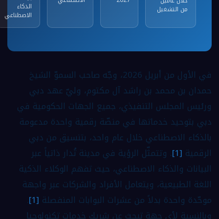
خلال عامين
الذكاء
من التشغيل
الاصطناعي
في الأول من أبريل 2026، وجّه صاحب السموّ الشيخ
حمدان بن محمد بن راشد آل مكتوم، وليّ عهد دبي
ورئيس المجلس التنفيذي، جميع الجهات الحكومية في
دبي بتوحيد خدماتها في منصّة رقمية واحدة مدعومة
بالذكاء الاصطناعي خلال عام واحد، بتنسيق من دبي
الرقمية
[1]
. وتتمثّل الرؤية في مدينة تُدار ذاتياً عبر
البيانات والذكاء الاصطناعي، حيث تفهم الوكلاء الذكية
اللغة الطبيعية، ويتعامل الأفراد والشركات عبر واجهة
موحّدة واحدة بدلاً من عشرات البوابات المنفصلة
[1]
.
وبالنسبة لأي جهة تبحث عن
شريك خدمات تكنولوجيا