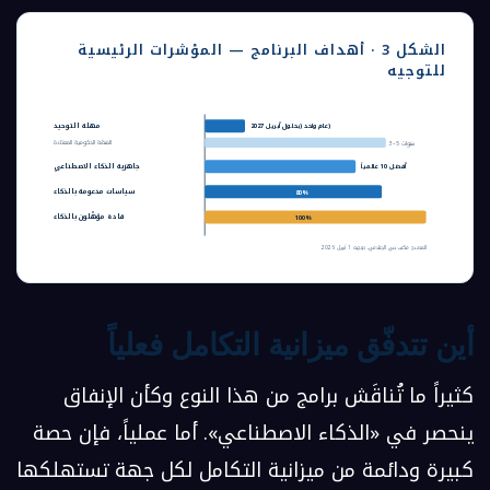
الشكل 3 · أهداف البرنامج — المؤشرات الرئيسية
للتوجيه
مهلة التوحيد
عام واحد (بحلول أبريل 2027)
المنصّة الحكومية المعتادة
3–5 سنوات
جاهزية الذكاء الاصطناعي
أفضل 10 عالمياً
سياسات مدعومة بالذكاء
80%
قادة مؤهّلون بالذكاء
100%
المصدر: مكتب دبي الإعلامي، توجيه 1 أبريل 2026
أين تتدفّق ميزانية التكامل فعلياً
كثيراً ما تُناقَش برامج من هذا النوع وكأن الإنفاق
ينحصر في «الذكاء الاصطناعي». أما عملياً، فإن حصة
كبيرة ودائمة من ميزانية التكامل لكل جهة تستهلكها