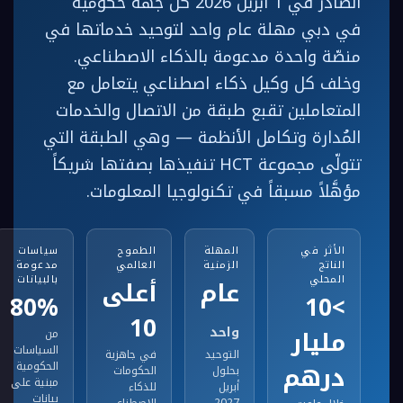
الصادر في 1 أبريل 2026 كل جهة حكومية
في دبي مهلة عام واحد لتوحيد خدماتها في
منصّة واحدة مدعومة بالذكاء الاصطناعي.
وخلف كل وكيل ذكاء اصطناعي يتعامل مع
المتعاملين تقبع طبقة من الاتصال والخدمات
المُدارة وتكامل الأنظمة — وهي الطبقة التي
تتولّى مجموعة HCT تنفيذها بصفتها شريكاً
مؤهَّلاً مسبقاً في تكنولوجيا المعلومات.
الأثر في
المهلة
الطموح
سياسات
الناتج
الزمنية
العالمي
مدعومة
المحلي
بالبيانات
عام
أعلى
80%
>10
10
واحد
مليار
من
السياسات
التوحيد
في جاهزية
درهم
الحكومية
بحلول
الحكومات
مبنية على
أبريل
للذكاء
بيانات
2027
الاصطناعي