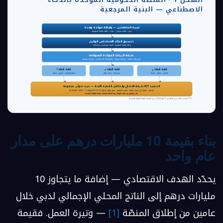
الاصطناعي — البنية المرجعية
تجربة المتعاملين — واجهة موحّدة واحدة
ويب · هاتف محمول · صوت · طلبات باللغة الطبيعية
تنسيق الذكاء الاصطناعي الوكيل
وكلاء باللغة الطبيعية · أتمتة سير العمل عبر الجهات
طبقة البيانات الموحّدة المحوكَمة
نسيج بيانات مشترك · واجهات برمجية · جاهز للذكاء الاصطناعي · حوكمة سيادية
أنظمة الجهة ج
أنظمة الجهة ب
أنظمة الجهة أ
تراخيص · مرافق · سلامة
مدفوعات · صحة · تنقّل
تخطيط الموارد · تصاريح · سجلات
طبقة الاتصال والتكامل المُدارة الآمنة — حيث تتولّى مجموعة HCT التنفيذ
SD-WAN · MPLS · شبكات 5G/LTE الخاصة · طبقة أمن انعدام الثقة · تكامل الأنظمة · مركز عمليات مُدار 24×7
نقل متوافق مع سيادة البيانات يربط أنظمة الجهات بطبقة البيانات الموحّدة
المصدر: مكتب دبي الإعلامي (1 أبريل 2026)؛ دبي الرقمية؛ البنية الحلولية لمجموعة HCT
بناء بقيمة 10 مليارات درهم على مدار
عام واحد
يحدّد الهدف الاقتصادي — إضافة ما يتجاوز
10
مليارات درهم
إلى الناتج المحلي الإجمالي لدبي خلال
عامين من إطلاق المنصّة
[1]
— وتيرة العمل. فقيمة