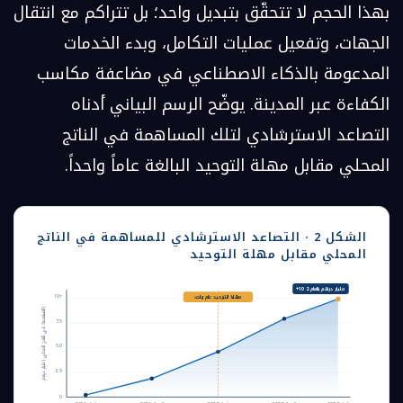
بهذا الحجم لا تتحقّق بتبديل واحد؛ بل تتراكم مع انتقال
الجهات، وتفعيل عمليات التكامل، وبدء الخدمات
المدعومة بالذكاء الاصطناعي في مضاعفة مكاسب
الكفاءة عبر المدينة. يوضّح الرسم البياني أدناه
التصاعد الاسترشادي لتلك المساهمة في الناتج
المحلي مقابل مهلة التوحيد البالغة عاماً واحداً.
الشكل 2 · التصاعد الاسترشادي للمساهمة في الناتج
المحلي مقابل مهلة التوحيد
+10 مليار درهم بالعام 2
10+
مهلة التوحيد عام واحد
)
الم
س
اه
م
ة
ف
ي
الناتج
الم
ح
لي
(م
ليار د
ره
م
7.5
5.0
2.5
0